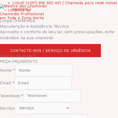
Skip
LIGUE (+351) 916 382 401
( Chamada para rede móvel
to
nacional )
content
Limpa CHAMINÉS
Manutenção e Assistência Técnica
Aproveite o conforto do seu lar, sem preocupações, evite
incêndios na sua chaminé!
CONTACTE-NOS / SERVIÇO DE URGÊNCIA
Precisa de ajuda?
PEÇA ORÇAMENTO
Nome
*
Email
*
Telemóvel
*
Serviço