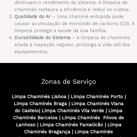
diminuem o rendimento do sistema. A limpeza de
chaminés restaura a eficiência e reduz os custos.
Qualidade do Ar
– Uma chaminé entupida pode
causar acumulação de monóxido de carbono (CO). A
limpeza protege a saúde da sua família.
Durabilidade do Sistema
– A limpeza de chaminés,
aliada à inspeção regular, prolonga a vida útil dos
equipamentos.
Zonas de Serviço
Limpa Chaminés Lisboa
|
Limpa Chaminés
Porto
|
Limpa Chaminés
Braga
|
Limpa Chaminés
Viana
do Castelo
|
Limpa Chaminés
Vila Verde
|
Limpa
Chaminés
Barcelos
|
Limpa Chaminés
Póvoa de
Lanhoso
|
Limpa Chaminés
Famalicão
|
Limpa
Chaminés
Bragança
|
Limpa Chaminés